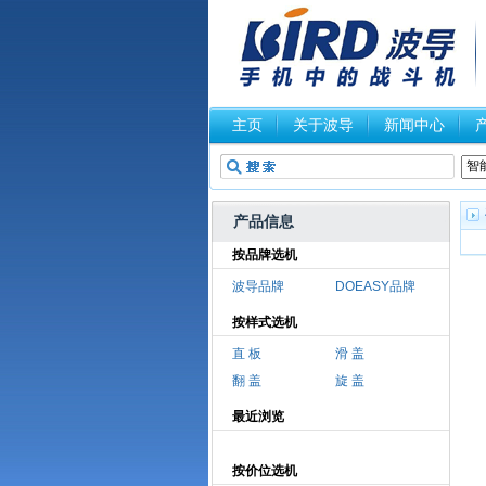
主页
关于波导
新闻中心
产品信息
按品牌选机
波导品牌
DOEASY品牌
按样式选机
直 板
滑 盖
翻 盖
旋 盖
最近浏览
按价位选机